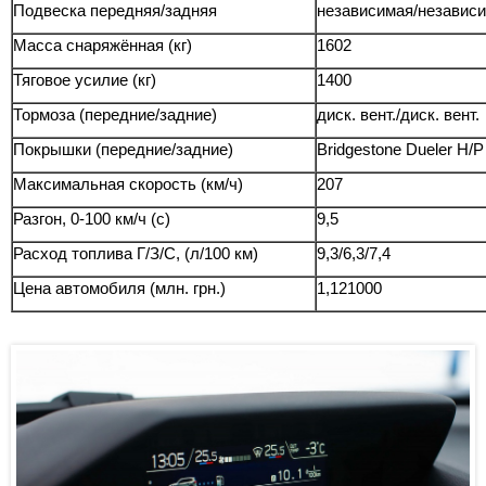
Подвеска передняя/задняя
независимая/независ
Масса снаряжённая (кг)
1602
Тяговое усилие (кг)
1400
Тормоза (передние/задние)
диск. вент./диск. вент.
Покрышки (передние/задние)
Bridgestone Dueler H/
Максимальная скорость (км/ч)
207
Разгон, 0-100 км/ч (с)
9,5
Расход топлива Г/З/С, (л/100 км)
9,3/6,3/7,4
Цена автомобиля (млн. грн.)
1,121000