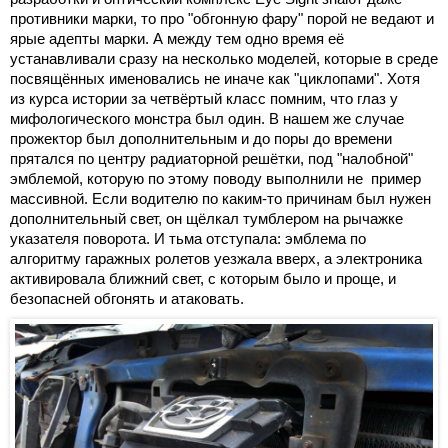
противники марки, то про "обгонную фару" порой не ведают и
ярые адепты марки. А между тем одно время её
устанавливали сразу на несколько моделей, которые в среде
посвящённых именовались не иначе как "циклопами". Хотя
из курса истории за четвёртый класс помним, что глаз у
мифологического монстра был один. В нашем же случае
прожектор был дополнительным и до поры до времени
прятался по центру радиаторной решётки, под "налобной"
эмблемой, которую по этому поводу выполнили не пример
массивной. Если водителю по каким-то причинам был нужен
дополнительный свет, он щёлкал тумблером на рычажке
указателя поворота. И тьма отступала: эмблема по
алгоритму гаражных ролетов уезжала вверх, а электроника
активировала ближний свет, с которым было и проще, и
безопасней обгонять и атаковать.