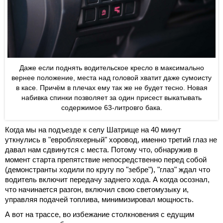
Даже если поднять водительское кресло в максимально
вернее положение, места над головой хватит даже сумоисту
в касе. Причём в плечах ему так же не будет тесно. Новая
набивка спинки позволяет за один присест выкатывать
содержимое 63-литровго бака.
Когда мы на подъезде к селу Шатрище на 40 минут
уткнулись в "евробляхерный" хоровод, именно третий глаз не
давал нам сдвинутся с места. Потому что, обнаружив в
момент старта препятствие непосредственно перед собой
(демонстранты ходили по кругу по "зебре"), "глаз" ждал что
водитель включит передачу заднего хода. А когда осознал,
что начинается разгон, включил свою светомузыку и,
управляя подачей топлива, минимизировал мощность.
А вот на трассе, во избежание столкновения с едущим