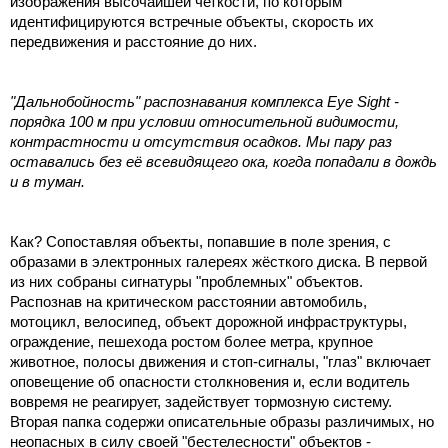
изображения высочайшей четкости, по которым
идентифицируются встречные объекты, скорость их
передвижения и расстояние до них.
"Дальнобойность" распознавания комплекса Eye Sight -
порядка 100 м при условии относительной видимости,
контрастности и отсутствия осадков. Мы пару раз
оставались без её всевидящего ока, когда попадали в дождь
и в туман.
Как? Сопоставляя объекты, попавшие в поле зрения, с
образами в электронных галереях жёсткого диска. В первой
из них собраны сигнатуры "проблемных" объектов.
Распознав на критическом расстоянии автомобиль,
мотоцикл, велосипед, объект дорожной инфраструктуры,
ограждение, пешехода ростом более метра, крупное
животное, полосы движения и стоп-сигналы, "глаз" включает
оповещение об опасности столкновения и, если водитель
вовремя не реагирует, задействует тормозную систему.
Вторая папка содержи описательные образы различимых, но
неопасных в силу своей "бестелесности" объектов -