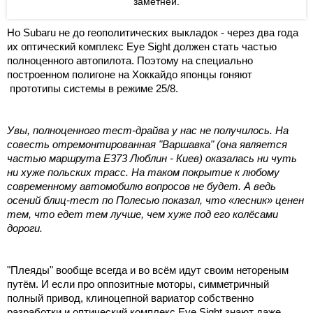
заметней.
Но Subaru не до геополитических выкладок - через два года
их оптический комплекс Eye Sight должен стать частью
полноценного автопилота. Поэтому на специально
построенном полигоне на Хоккайдо японцы гоняют
прототипы системы в режиме 25/8.
Увы, полноценного тест-драйва у нас не получилось. На
совесть отремонтированная "Варшавка" (она является
частью маршрута E373 Люблин - Киев) оказалась ни чуть
ни хуже польских трасс. На таком покрытие к любому
современному автомобилю
вопросов
не будет. А ведь
осений блиц-тест по Полесью показал, что «лесник» ценен
тем, что едет тем лучше, чем хуже под его колёсами
дороги.
"Плеяды" вообще всегда и во всём идут своим нетореным
путём. И если про оппозитные моторы, симметричный
полный привод, клиноцепной вариатор собственно
разработки и оптический комплекс Eye Sight знают даже