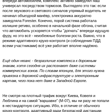
впереди автомобилем, комплекс активно замедлял наш
универсал посредством тормозов. Выглядело это так: если
после звукового и светового сигналов упрямый водитель не
начинал объездной манёвр, электроника аккуратно
замедляла Forester. Конечно, порой система работала
излишне ретиво, особенно в начальной фазе обгона, считая
что автомобиль ускоряется чтобы "догнать" впереди идущую
фуру, но это всё - неизбежные болезни роста. Важно, что в
режиме адаптивного круиз-контроля (и соблюдения ПДД
всеми участниками) всё уже работает вполне надёжно.
Ещё один нюанс - безразличие комплекса к дорожным
знакам, хотя сегодня их распознают даже системы
коммерческих вэнов. По словам японцев, для этого нужна
привязка к дорожной инфраструктуре и электронным
картам, чего пока нет даже в Западной Европе.
Не смотря на плотный трафик вокруг Киева, Ковеля и
Люблина и на самой "варшавке" (M-07), мы ни разу не попали
в нестандартную ситуацию. Ибо, в отличие от обычного
круиз-контроля, адаптивный ради безопасной дистанции