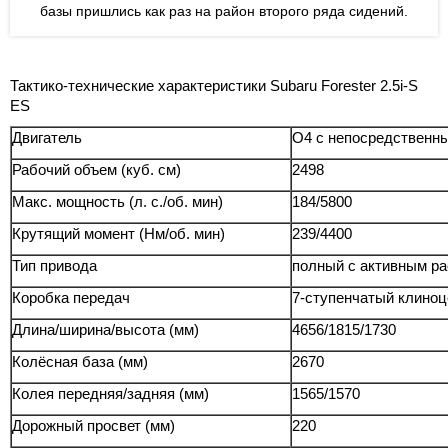
базы пришлись как раз на район второго ряда сидений.
Тактико-технические характеристики Subaru Forester 2.5i-S
ES
Двигатель
О4 с непосредственн
Рабочий объем (куб. см)
2498
Макс. мощность (л. с./об. мин)
184/5800
Крутящий момент (Нм/об. мин)
239/4400
Тип привода
полный с активным ра
Коробка передач
7-ступенчатый клиноц
Длина/ширина/высота (мм)
4656/1815/1730
Колёсная база (мм)
2670
Колея передняя/задняя (мм)
1565/1570
Дорожный просвет (мм)
220