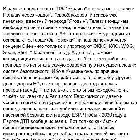
В рамках совместного с ТРК "Украина" проекта мы сгоняли в
Польшу через кордоны "евробляхеров" и теперь уже
печально известный переход "Ягодын". Телевизионщикам
необходимо было понять - чем, помимо цены, отличается
топливо с отечественных АЗС от польских. Ведь одним из
основных поставщиков "горючки" на наш рынок является
концерн Orlen - его топливо импортируют ОККО, КЛО, WOG,
Socar, Shell, "Параллель" и т. д. А для нас, помимо
калькуляции истинного расхода, это был отличный шанс
полноценно испытать самую современную из существующих
систем безопасности. Ибо в Украине она, по причине
некачественной разметки, работает не в полю силу. Другое
дело - дороги ЕС, на которых через два года должны
прекратиться ДТП не только с летальным исходом, но и с
тяжёлыми увечьями. Ради этого Еврокомиссия давно и
успешно нагибает и дорожников, и производителей, обязывая
последних оснащать автомобили системами активной и
пассивной безопасности вроде ESP. Чтобы к 2030 году в
Европе ДТП вообще исчезли. Вот только как быть с
несанкционированными толпами ближневосточных
иммигрантов, обожающих забрасывать полицейские авто
"коктейлями Молотова" и взламывать двери фурам?