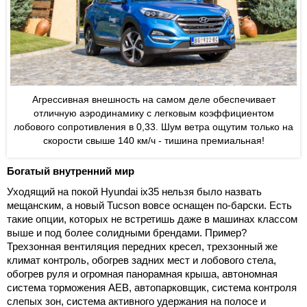
Агрессивная внешность на самом деле обеспечивает
отличную аэродинамику с легковым коэффициентом
лобового сопротивления в 0,33. Шум ветра ощутим только на
скорости свыше 140 км/ч - тишина премиальная!
Богатый внутренний мир
Уходящий на покой Hyundai ix35 нельзя было назвать
мещанским, а новый Tucson вовсе оснащен по-барски. Есть
такие опции, которых не встретишь даже в машинах классом
выше и под более солидными брендами. Пример?
Трехзонная вентиляция передних кресел, трехзонный же
климат контроль, обогрев задних мест и лобового стела,
обогрев руля и огромная панорамная крыша, автономная
система торможения AEB, автопарковщик, система контроля
слепых зон, система активного удержания на полосе и