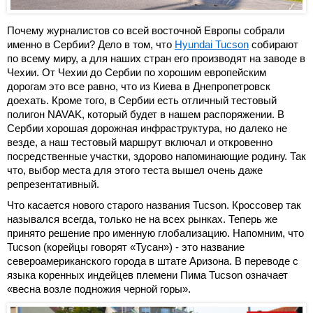
Почему журналистов со всей восточной Европы собрали
именно в Сербии? Дело в том, что
Hyundai Tucson
собирают
по всему миру, а для наших стран его производят на заводе в
Чехии. От Чехии до Сербии по хорошим европейским
дорогам это все равно, что из Киева в Днепропетровск
доехать. Кроме того, в Сербии есть отличный тестовый
полигон NAVAK, который будет в нашем распоряжении. В
Сербии хорошая дорожная инфраструктура, но далеко не
везде, а наш тестовый маршрут включал и откровенно
посредственные участки, здорово напоминающие родину. Так
что, выбор места для этого теста вышел очень даже
репрезентативный.
Что касается нового старого названия Tucson. Кроссовер так
назывался всегда, только не на всех рынках. Теперь же
принято решение про именную глобализацию. Напомним, что
Tucson (корейцы говорят «Тусан») - это название
североамериканского города в штате Аризона. В переводе с
языка коренных индейцев племени Пима Tucson означает
«весна возле подножия черной горы».