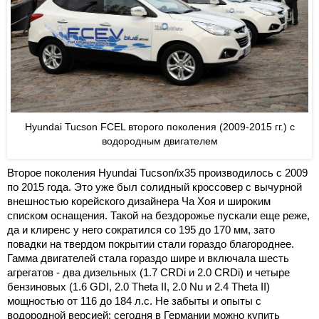
Hyundai Tucson FCEL второго поколения (2009-2015 гг.) с
водородным двигателем
Второе поколения Hyundai Tucson/ix35 производилось с 2009
по 2015 года. Это уже был солидный кроссовер с вычурной
внешностью корейского дизайнера Ча Хоя и широким
списком оснащения. Такой на бездорожье пускали еще реже,
да и клиренс у него сократился со 195 до 170 мм, зато
повадки на твердом покрытии стали гораздо благороднее.
Гамма двигателей стала гораздо шире и включала шесть
агрегатов - два дизельных (1.7 CRDi и 2.0 CRDi) и четыре
бензиновых (1.6 GDI, 2.0 Theta II, 2.0 Nu и 2.4 Theta II)
мощностью от 116 до 184 л.с. Не забыты и опыты с
водородной версией: сегодня в Германии можно купить