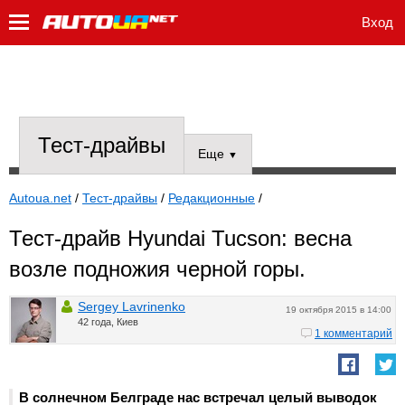
Вход
Тест-драйвы
Еще
▼
Autoua.net
/
Тест-драйвы
/
Редакционные
/
Тест-драйв Hyundai Tucson: весна
возле подножия черной горы.
Sergey Lavrinenko
19 октября 2015 в 14:00
42 года, Киев
1 комментарий
В солнечном Белграде нас встречал целый выводок