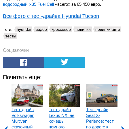
водородный ix35 Fuel Cell
«всего» за 65 450 евро.
Все фото с тест-драйва Hyundai Tucson
Теги:
hyundai
видео
кроссовер
новинки
новинки авто
тесты
Социалочки
Почитать еще:
Тест-драйв
Тест-драйв
Тест-драйв
Те
Volkswagen
Lexus NX: не
Seat X-
UAZ
Multivan:
хочешь
Perience: тест
тр
сказочный
немного
по дороге к
об