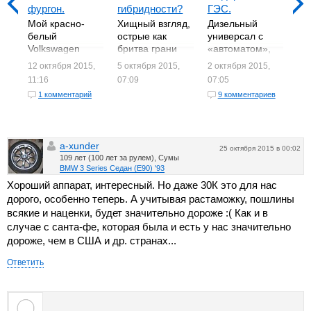
фургон.
гибридности?
ГЭС.
UAZ
же
Мой красно-
Хищный взгляд,
Дизельный
эт
белый
острые как
универсал с
от
Volkswagen
бритва грани
«автоматом»,
1 о
де
Multivan никто с
кузова,
повышенным
12 октября 2015,
5 октября 2015,
2 октября 2015,
06:
эт
территории
распахнутая
клиренсом и
11:16
07:09
07:05
ул
Киевского
пасть решетки
внедорожным
1 комментарий
9 комментариев
ин
кукольного
радиатора…
обвесом не
си
театра не
Даже в белом
знаю как у вас,
ру
прогонял, пока
металлике
а у меня
по
я его там нагло
Lexus NX пугает
вызывает
a-xunder
об
снимал. Даже
малолитражки,
устойчивое
25 октября 2015 в 00:02
109 лет (100 лет за рулем), Сумы
проехавший
которые под ...
желание
BMW 3 Series Седан (E90) '93
возле ...
провести все ...
Хороший аппарат, интересный. Но даже 30К это для нас
дорого, особенно теперь. А учитывая растаможку, пошлины
всякие и наценки, будет значительно дороже :( Как и в
случае с санта-фе, которая была и есть у нас значительно
дороже, чем в США и др. странах...
Ответить