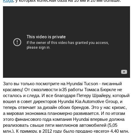
Kuga
, у которых колесная база на 10 мм и 20 мм больше.
Зато вы только посмотрите на Hyundai Tucson - писанный
красавец! От смазливости ix35 работы Томаса Бюркле не
осталось и следа. И все благодаря Петеру Шрайеру, который
вошел в совет директоров Hyundai Kia Automotive Group, и
теперь отвечает за дизайн обоих брендов. Это у нас кризис,
а мировая экономика планомерно развивается. И по итогам
этого финансового года компания Hyundai впервые должна
реализовать свыше пяти миллионов автомобилей (5,05
млн.). К примеру, в 2012 году было продано «всего» 4,40 млн.