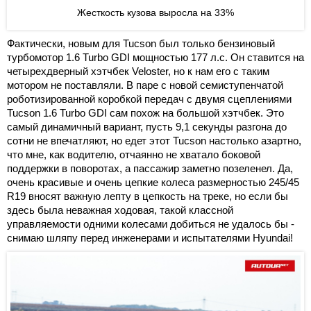
Жесткость кузова выросла на 33%
Фактически, новым для Tucson был только бензиновый
турбомотор 1.6 Turbo GDI мощностью 177 л.с. Он ставится на
четырехдверный хэтчбек Veloster, но к нам его с таким
мотором не поставляли. В паре с новой семиступенчатой
роботизированной коробкой передач с двумя сцеплениями
Tucson 1.6 Turbo GDI сам похож на большой хэтчбек. Это
самый динамичный вариант, пусть 9,1 секунды разгона до
сотни не впечатляют, но едет этот Tucson настолько азартно,
что мне, как водителю, отчаянно не хватало боковой
поддержки в поворотах, а пассажир заметно позеленел. Да,
очень красивые и очень цепкие колеса размерностью 245/45
R19 вносят важную лепту в цепкость на треке, но если бы
здесь была неважная ходовая, такой классной
управляемости одними колесами добиться не удалось бы -
снимаю шляпу перед инженерами и испытателями Hyundai!