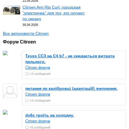
21.05.2026
Citroen Ami Rip Curl: городская
"электричка" для тех, кто скучает
по океану
30.04.2026
Все автоновости Citroen
Форум Citroen
Teyes CC3 на C4 b7 - не скидається витрата
пального.
Citroen форум
+3 сообщения
питання по калібровці (адаптаціїї) зчеплення.
Citroen форум
+3 сообщения
dv6c троїть на холодну.
Citroen форум
+5 сообщений