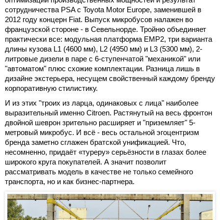
сотрудничества PSA с Toyota Motor Europe, заменившей в
2012 году концерн Fiat. Выпуск микробусов налажен во
французской стороне - в Севельнорде. Тройню объединяет
практически все: модульная платформа EMP2, три варианта
длины кузова L1 (4600 мм), L2 (4950 мм) и L3 (5300 мм), 2-
литровые дизели в паре с 6-ступенчатой "механикой" или
"автоматом" плюс схожие комплектации. Разница лишь в
дизайне экстерьера, несущем свойственный каждому бренду
корпоративную стилистику.
И из этих "троих из ларца, одинаковых с лица" наиболее
выразительный именно Citroen. Растянутый на весь фронтон
двойной шеврон зрительно расширяет и "приземляет" 5-
метровый микробус. И всё - весь остальной эгоцентризм
бренда заметно сглажен братской унификацией. Что,
несомненно, придаёт «туреру» серьёзности в глазах более
широкого круга покупателей. А значит позволит
рассматривать модель в качестве не только семейного
транспорта, но и как бизнес-партнера.