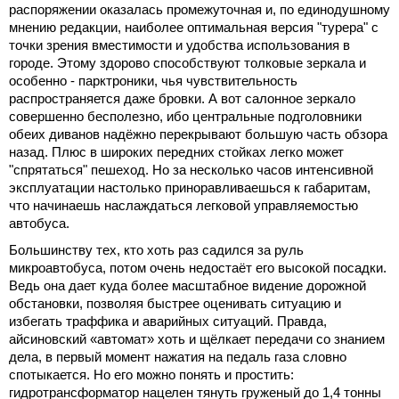
распоряжении оказалась промежуточная и, по единодушному
мнению редакции, наиболее оптимальная версия "турера" с
точки зрения вместимости и удобства использования в
городе. Этому здорово способствуют толковые зеркала и
особенно - парктроники, чья чувствительность
распространяется даже бровки. А вот салонное зеркало
совершенно бесполезно, ибо центральные подголовники
обеих диванов надёжно перекрывают большую часть обзора
назад. Плюс в широких передних стойках легко может
"спрятаться" пешеход. Но за несколько часов интенсивной
эксплуатации настолько приноравливаешься к габаритам,
что начинаешь наслаждаться легковой управляемостью
автобуса.
Большинству тех, кто хоть раз садился за руль
микроавтобуса, потом очень недостаёт его высокой посадки.
Ведь она дает куда более масштабное видение дорожной
обстановки, позволяя быстрее оценивать ситуацию и
избегать траффика и аварийных ситуаций. Правда,
айсиновский «автомат» хоть и щёлкает передачи со знанием
дела, в первый момент нажатия на педаль газа словно
спотыкается. Но его можно понять и простить:
гидротрансформатор нацелен тянуть груженый до 1,4 тонны