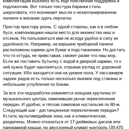
комплектации Business есть еще поясничная поддержка и
подлокотник. Вот только текстура баранки столь
шероховата, что возникают мысли о незапланированном
пилинге и желание одеть перчатки.
Простор простору рознь. С одной стороны, как и в любом
бусе, компоновщики нашли место для множества ниш и
отсеков. Но пользоваться ими не всегда удобно в силу их
удалённости. Например, на вершине приборной панели
расположены карман для бумаг и подстаканники. Но достать
что-то оттуда, не привставая, сможет разве что наш мэр.
Если же поставить бутылку с водой в дверной карман, то к
ней нужно будет наклоняться, отрывая взгляд от дорожной
ситуации. Ибо находится она на уровне пола. У пассажиров
задних рядов есть только несколько выемок под стаканы и
небольшие углубления по бокам.
За все эти недоработки извиняется изящная крутилка от
музыкального центра, заменившая рычаг переключения
передач. И удобно, и тёплая ламповая ностальгия по 80-м.
Следующий шаг - дистанционное переключение передач?
Кстати, мультимедийная зона, как и климатическая,
разделены. Можно отказаться от 17-дюймовых дисков или
панорамной крыши, но двухзонный климат-контроль (39,470