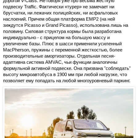
дорогой V-Class. Не говоря уже про весьма жёсткую
подвеску Traffic. Фактически «турер» не замечает ни
брусчатки, ни лежачих полицейских, ни асфальтовых
наслоений. Причем общая платформа EMP2 (на ней
зиждутся Picasso и Grand Picasso), использована лишь на
половину. Силовая структура кормы была разработана
индивидуально - с прицелом на большую массу и
увеличение базы. Плюс в шасси применили усиленный
MacPherson, пружины с переменной жесткостью, более
производительные амортизаторы. Отдельная песня-
адаптивна система AMVAC, чьи функции аналогичны
формульной активной подвеске. Она призвана "соблюдать"
высоту микроавтобуса в 1900 мм при любой нагрузке, что
позволяет ему попадать на любой многоуровневый паркинг.