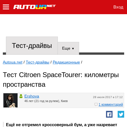
Вход
Тест-драйвы
Еще
▼
Autoua.net
/
Тест-драйвы
/
Редакционные
/
Тест Citroen SpaceTourer: километры
пространства
Ershova
28 июля 2017 в 17:12
46 лет (21 год за рулем), Киев
1 комментарий
Ещё не отгремел кроссоверный бум, а уже назревает