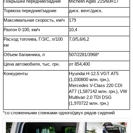
Покрышки передние/задние
Michelin Agilis 215/60R17
Тормоза передние/задние
диск. вент./диск.
Максимальная скорость, км/ч
179
Разгон 0-100, км/ч
10,4
Расход топлива, Г/З/С, л/100
7,0/5,6/6,2
км
Объем багажника, л
507/2281/3968*
Цена автомобиля, тыс. грн.
от 854,400
Конкуренты
Hyundai H-12.5 VGT АТ5
(1,030800 млн. грн.),
Mercedes V-Class 220 CDI
AT7 (1,587142 млн. грн.), VW
Multivan 2.0 TDI DSG
(1,970722 млн. грн.)
*со сложенными спинками одного/двух рядов сидений