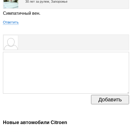
30 лет за рулем, Запорожье
...
спешить до
своего
экономичную
встречи уже на
бестселлера ...
альтернативу
Симпатичный вен.
...
между ...
Ответить
Добавить
Новые автомобили Citroen