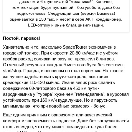
дизелем и 6-ступенчатой "механикой". Конечно,
комплектация будет пустынной - без удобств, даже без
подлокотников. Следующий шаг (версия Business)
оценивается в 150 тыс. и несёт в себе АКП, кондиционер,
LED-оптику и иные блага цивилизации.
Постой, паровоз!
Удивительно и то, насколько SpaceTourer экономичен в
городской толчее. При скорости 20-80 км/час и с учётом
пробок расход солярки ни разу не превысил 8 литров.
Отменный результат как для 9-местного буса без системы
start/stop. Правда, в основном он гнал порожняк. На трассе
же лучше задействовать круиз-контроль, выставив
крейсерские 110-120 км/час. Иначе велик риск спалить
содержимое 69-литрового бака за 450 км пути -
аэродинамика у "турера" хуже чем "гелендвагена", а курсовая
устойчивость при 160 км/ч куда лучше. Но и парусность
минимальная, что при подобных размерах - бонус.
Еще одним приятным сюрпризом стали акустический
комфорт и энергоемкость подвески. Даже без загрузки шасси
столь всеядно, что ему может позавидовать куда более