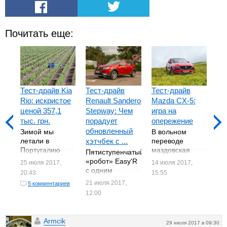
Почитать еще:
Тест-драйв Kia
Тест-драйв
Тест-драйв
Те
Rio: искристое
Renault Sandero
Mazda CX-5:
BM
ценой 357,1
Stepway: Чем
игра на
Се
тыс. грн.
порадует
опережение
Мы
обновленный
пя
Зимой мы
В вольном
ар
летали в
хэтчбек с ...
переводе
по
Португалию
маздовская
Пятиступенчатый
7 и
пр
дегустировать
KODO-
«робот» Easy'R
25 июля 2017,
14 июля 2017,
на
Rio свежего
парадигма
с одним
20:43
15:55
Ве
разлива. И, не
сродни нашему
сцеплением
21 июля 2017,
5 комментариев
бу
смотря на
"встречают по
появился в
12:00
пр
приятное
одежке -
распоряжении
«п
послевкусие, с
провожают по
Renault пару
ез
выводами
уму". В случае с
лет назад. Его
Armcik
фа
решили не
перерождением
29 июля 2017 в 09:30
разработали как