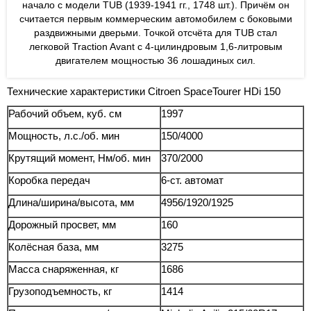
начало с модели TUB (1939-1941 гг., 1748 шт.). Причём он
считается первым коммерческим автомобилем с боковыми
раздвижными дверьми. Точкой отсчёта для TUB стал
легковой Traction Avant с 4-цилиндровым 1,6-литровым
двигателем мощностью 36 лошадиных сил.
Технические характеристики Citroen SpaceTourer HDi 150
Рабочий объем, куб. см
1997
Мощность, л.с./об. мин
150/4000
Крутящий момент, Нм/об. мин
370/2000
Коробка передач
6-ст. автомат
Длина/ширина/высота, мм
4956/1920/1925
Дорожный просвет, мм
160
Колёсная база, мм
3275
Масса снаряженная, кг
1686
Грузоподъемность, кг
1414